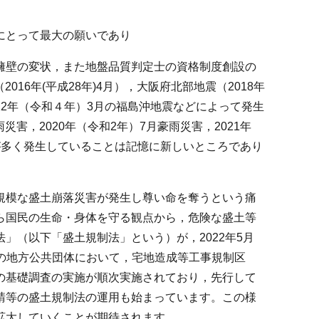
にとって最大の願いであり
擁壁の変状，また地盤品質判定士の資格制度創設の
016年(平成28年)4月），大阪府北部地震（2018年
，2022年（令和４年）3月の福島沖地震などによって発生
災害，2020年（令和2年）7月豪雨災害，2021年
が多く発生していることは記憶に新しいところであり
規模な盛土崩落災害が発生し尊い命を奪うという痛
ら国民の生命・身体を守る観点から，危険な盛土等
」（以下「盛土規制法」という）が，2022年5月
全国の地方公共団体において，宅地造成等工事規制区
の基礎調査の実施が順次実施されており，先行して
請等の盛土規制法の運用も始まっています。この様
拡大していくことが期待されます。