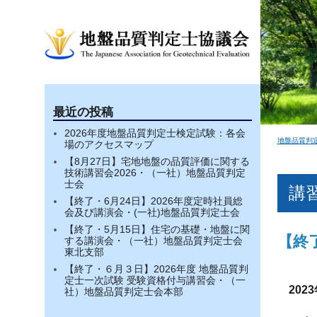
最近の投稿
2026年度地盤品質判定士検定試験：各会
地盤品質判
場のアクセスマップ
【8月27日】宅地地盤の品質評価に関する
技術講習会2026・（一社）地盤品質判定
士会
講
【終了・6月24日】2026年度定時社員総
会及び講演会・(一社)地盤品質判定士会
【終了・5月15日】住宅の基礎・地盤に関
【終
する講演会・（一社）地盤品質判定士会
東北支部
【終了・６月３日】2026年度 地盤品質判
定士一次試験 受験資格付与講習会・（一
2023
社）地盤品質判定士会本部