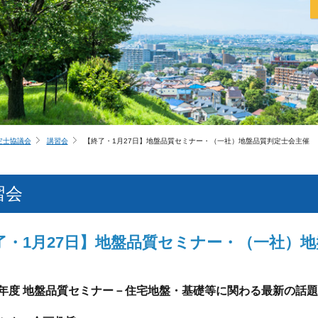
定士協議会
講習会
【終了・1月27日】地盤品質セミナー・（一社）地盤品質判定士会主催
習会
了・1月27日】地盤品質セミナー・（一社）
年度
地盤品質セミナー
－住宅地盤・基礎等に関わる最新の話題