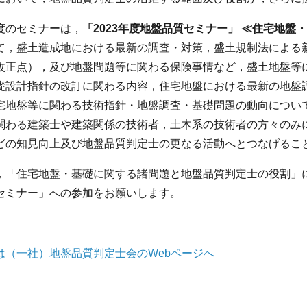
度のセミナーは，
「2023年度地盤品質セミナー」 ≪住宅地
て，盛土造成地における最新の調査・対策，盛土規制法による
改正点），及び地盤問題等に関わる保険事情など，盛土地盤等
礎設計指針の改訂に関わる内容，住宅地盤における最新の地盤
宅地盤等に関わる技術指針・地盤調査・基礎問題の動向につい
関わる建築士や建築関係の技術者，土木系の技術者の方々のみ
どの知見向上及び地盤品質判定士の更なる活動へとつなげるこ
，「住宅地盤・基礎に関する諸問題と地盤品質判定士の役割」に
セミナー」への参加をお願いします。
は（一社）地盤品質判定士会のWebページへ