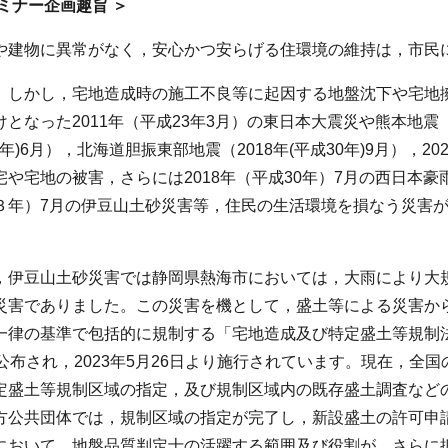
ミナー企画趣旨
＞
や建物に異常がなく，安心かつ安らげる住環境の維持は，市民
。しかし，宅地造成時の施工不良等に起因する地盤沈下や宅地
となった2011年（平成23年3月）の東日本大震災や熊本地震（2
0年)6月），北海道胆振東部地震（2018年(平成30年)9月）
や宅地の被害，さらには2018年（平成30年）7月の西日本豪雨
３年）7月の伊豆山土砂災害等，住民の生活環境を損なう災害
，伊豆山土砂災害では静岡県熱海市においては，大雨により大
災害でありました。この災害を機として，盛土等による災害か
一律の基準で包括的に規制する「宅地造成及び特定盛土等規制法
に公布され，2023年5月26日より施行されています。現在，
定盛土等規制区域の指定，及び規制区域内の既存盛土調査など
方公共団体では，規制区域の指定が完了し，新設盛土の許可申
において，地盤品質判定士の活躍する範囲及び役割が，さらに