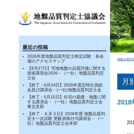
最近の投稿
2026年度地盤品質判定士検定試験：各会
地盤品質判
場のアクセスマップ
【8月27日】宅地地盤の品質評価に関する
技術講習会2026・（一社）地盤品質判定
士会
月別
【終了・6月24日】2026年度定時社員総
会及び講演会・(一社)地盤品質判定士会
【終了・5月15日】住宅の基礎・地盤に関
20
する講演会・（一社）地盤品質判定士会
東北支部
【終了・６月３日】2026年度 地盤品質判
定士一次試験 受験資格付与講習会・（一
20
社）地盤品質判定士会本部