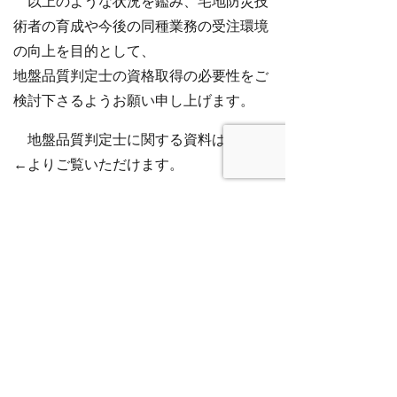
以上のような状況を鑑み、宅地防災技
術者の育成や今後の同種業務の受注環境
の向上を目的として、
地盤品質判定士の資格取得の必要性をご
検討下さるようお願い申し上げます。
地盤品質判定士に関する資料は
こちら
←よりご覧いただけます。
★本年度の検定試験の出願も5月9日よ
り開始致しました。
→
http://jiban-jage-jp.check-
xserver.jp/archives/1380