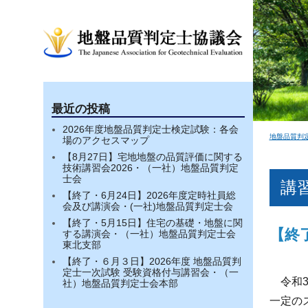
最近の投稿
2026年度地盤品質判定士検定試験：各会
地盤品質判
場のアクセスマップ
【8月27日】宅地地盤の品質評価に関する
技術講習会2026・（一社）地盤品質判定
士会
講
【終了・6月24日】2026年度定時社員総
会及び講演会・(一社)地盤品質判定士会
【終了・5月15日】住宅の基礎・地盤に関
【終
する講演会・（一社）地盤品質判定士会
東北支部
【終了・６月３日】2026年度 地盤品質判
定士一次試験 受験資格付与講習会・（一
令和
社）地盤品質判定士会本部
一定の