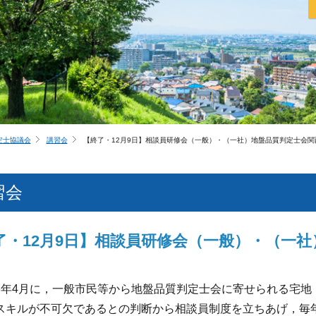
定士協議会
講習会
【終了・12月9日】相談員研修会（一般）・（一社）地盤品質判定士会関
習会
了・12月9日】相談員研修会（一般）・（一
3年4月に，一般市民等から地盤品質判定士会に寄せられる宅地
スキルが不可欠であるとの判断から相談員制度を立ちあげ，毎