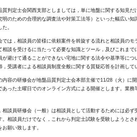
品質判定士会関西支部としましては，単に地盤に関する知見だ
究明のための合理的な調査法や対策工法等）といった幅広い知
した。
会では，相談員の皆様に依頼案件を斡旋する流れと相談員のモ
て相談を受けるに当たって必要な知識とツール，及びこれまで
員が避けて通ることができない宅地に関する法令や基準等につ
師，受講者による相談員制度全般に関する質疑応答を計画して
の内容の研修会が地盤品質判定士会本部主催で11/28（火）
であった土曜日でのオンライン方式による開催とします。業務
，相談員研修会（一般）は相談員として活動するためには必ず
す。相談員だけでなく，これから判定士試験を受験しようとさ
をお願い致します。